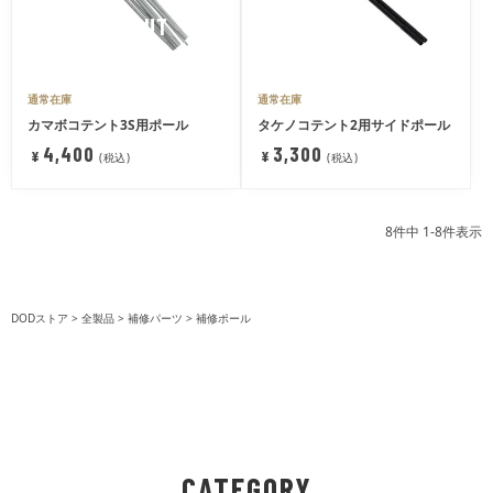
SOLDOUT
通常在庫
通常在庫
カマボコテント3S用ポール
タケノコテント2用サイドポール
4,400
3,300
¥
¥
税込
税込
8
件中
1
-
8
件表示
DODストア
全製品
補修パーツ
補修ポール
CATEGORY