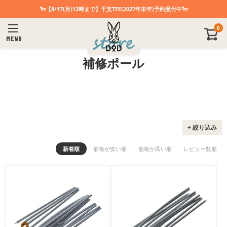
🐑【8/17(月)12時まで】干支TEE(2027年未年)予約受付中🐑
0
商品番号/型番
MENU
補修ポール
在庫あり
在庫有無
検索
+ 絞り込み
新着順
価格が安い順
価格が高い順
レビュー数順