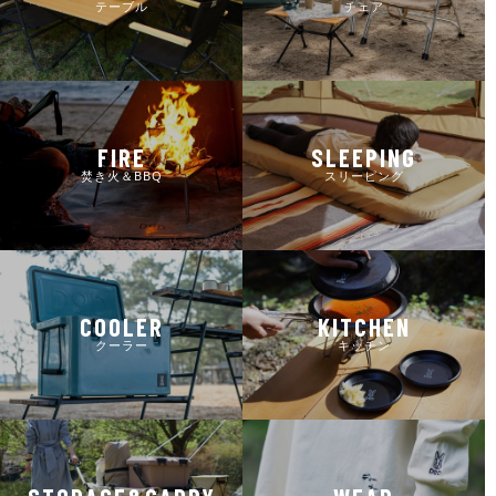
テーブル
チェア
FIRE
SLEEPING
焚き火＆BBQ
スリーピング
COOLER
KITCHEN
クーラー
キッチン