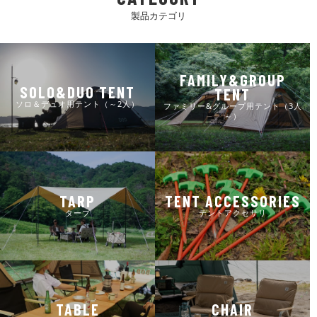
製品カテゴリ
FAMILY&GROUP
SOLO&DUO TENT
TENT
ソロ＆デュオ用テント（～2人）
ファミリー&グループ用テント（3人
～）
TARP
TENT ACCESSORIES
タープ
テントアクセサリ
TABLE
CHAIR