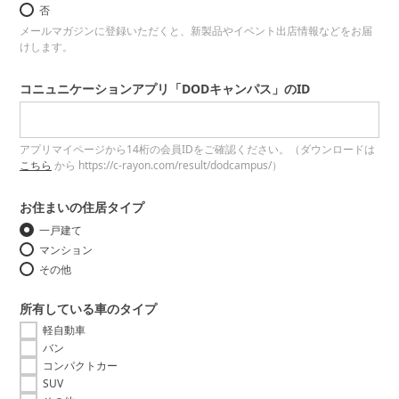
否
メールマガジンに登録いただくと、新製品やイベント出店情報などをお届
けします。
コニュニケーションアプリ「DODキャンパス」のID
アプリマイページから14桁の会員IDをご確認ください。（ダウンロードは
こちら
から https://c-rayon.com/result/dodcampus/）
お住まいの住居タイプ
一戸建て
マンション
その他
所有している車のタイプ
軽自動車
バン
コンパクトカー
SUV