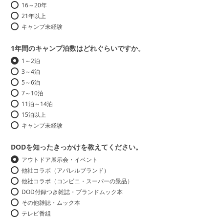
16～20年
21年以上
キャンプ未経験
1年間のキャンプ泊数はどれぐらいですか。
1～2泊
3～4泊
5～6泊
7～10泊
11泊～14泊
15泊以上
キャンプ未経験
DODを知ったきっかけを教えてください。
アウトドア展示会・イベント
他社コラボ（アパレルブランド）
他社コラボ（コンビニ・スーパーの景品）
DOD付録つき雑誌・ブランドムック本
その他雑誌・ムック本
テレビ番組