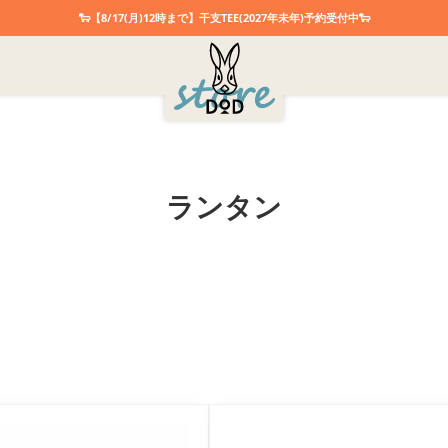
ベージュ
タン
イエロー
オレンジ
レッ
🐑【8/17(月)12時まで】干支TEE(2027年未年)予約受付中🐑
ブルーグレー
ネイビー
ブラウン
グレー
ランタン
検索