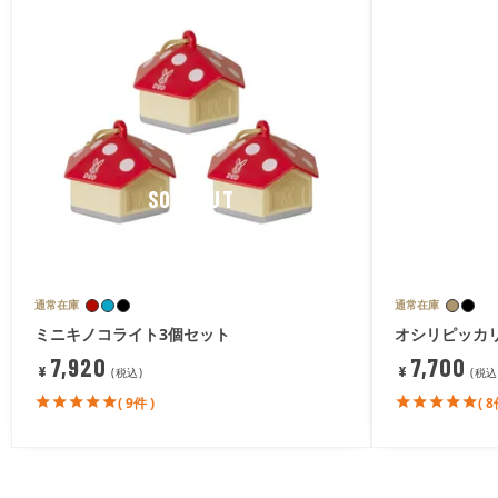
SOLDOUT
通常在庫
通常在庫
ミニキノコライト3個セット
オシリピッカ
7,920
7,700
¥
¥
税込
税込
( 9件 )
( 8