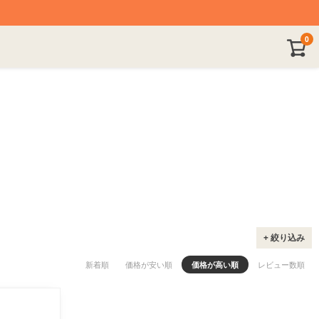
ド
ピンク
カーキ
グリーン
0
チャコールグレー
ブラック
+ 絞り込み
新着順
価格が安い順
価格が高い順
レビュー数順