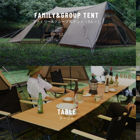
FAMILY&GROUP TENT
ファミリー&グループ用テント（3人～）
TABLE
テーブル