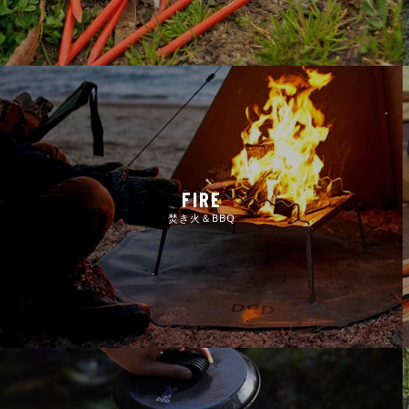
FIRE
焚き火＆BBQ