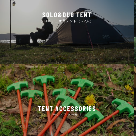
SOLO&DUO TENT
ソロ＆デュオ用テント（～2人）
TENT ACCESSORIES
テントアクセサリ