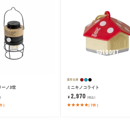
SOLDOUT
通常在庫
リーノ3世
ミニキノコライト
2,970
¥
税込
件 )
( 7件 )