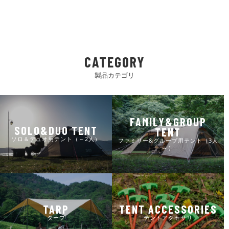
CATEGORY
製品カテゴリ
FAMILY&GROUP
SOLO&DUO TENT
TENT
ソロ＆デュオ用テント（～2人）
ファミリー&グループ用テント（3人
～）
TARP
TENT ACCESSORIES
タープ
テントアクセサリ