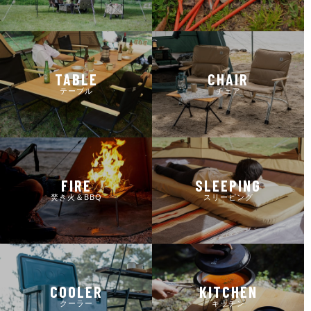
TABLE
CHAIR
テーブル
チェア
FIRE
SLEEPING
焚き火＆BBQ
スリーピング
COOLER
KITCHEN
クーラー
キッチン