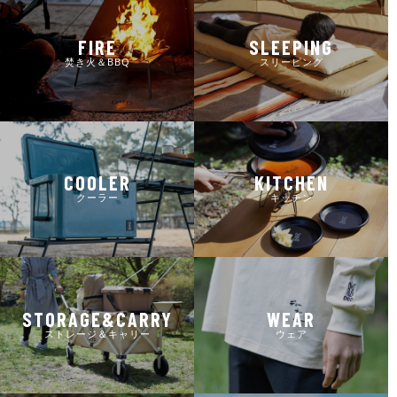
FIRE
SLEEPING
焚き火＆BBQ
スリーピング
COOLER
KITCHEN
クーラー
キッチン
STORAGE&CARRY
WEAR
ストレージ＆キャリー
ウェア