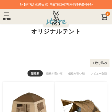
🐑【8/17(月)12時まで】干支TEE(2027年未年)予約受付中🐑
0
商品番号/型番
MENU
オリジナルテント
在庫あり
在庫有無
検索
+ 絞り込み
新着順
価格が安い順
価格が高い順
レビュー数順