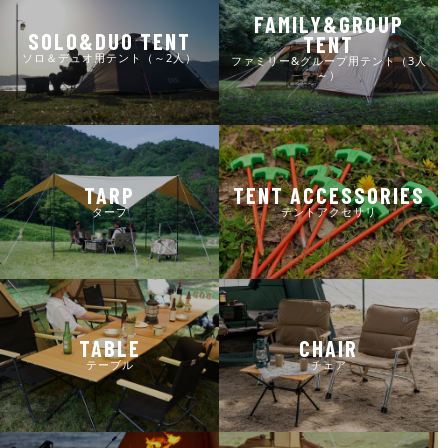
FAMILY&GROUP
SOLO&DUO TENT
TENT
ソロ＆デュオ用テント（～2人）
ファミリー&グループ用テント（3人
～）
TARP
TENT ACCESSORIES
タープ
テントアクセサリ
TABLE
CHAIR
テーブル
チェア