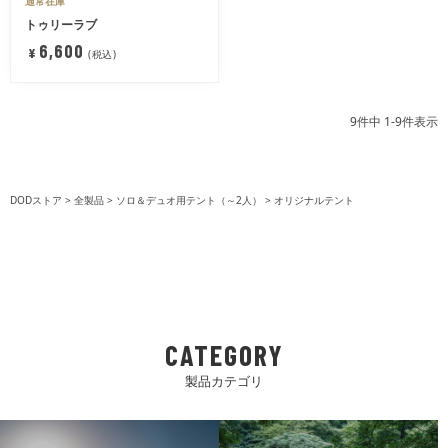
通常在庫
トゥリーラブ
6,600
¥
税込
9
件中
1
-
9
件表示
DODストア
全製品
ソロ＆デュオ用テント（～2人）
オリジナルテント
CATEGORY
製品カテゴリ