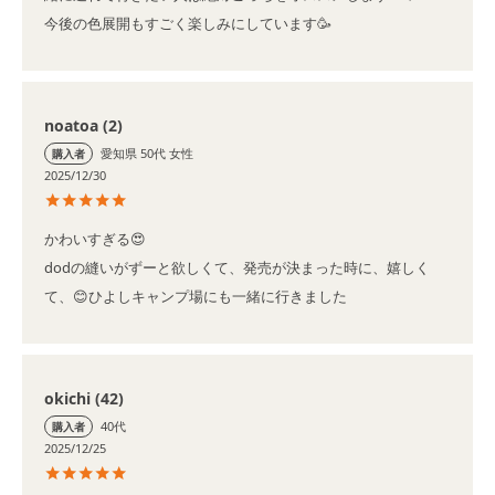
今後の色展開もすごく楽しみにしています🥳
noatoa
2
愛知県
50代
女性
購入者
2025/12/30
かわいすぎる😍

dodの縫いがずーと欲しくて、発売が決まった時に、嬉しく
て、😊ひよしキャンプ場にも一緒に行きました
okichi
42
40代
購入者
2025/12/25