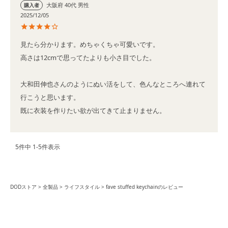
大阪府
40代
男性
購入者
2025/12/05
見たら分かります。めちゃくちゃ可愛いです。

高さは12cmで思ってたよりも小さ目でした。

大和田伸也さんのようにぬい活をして、色んなところへ連れて
行こうと思います。

既に衣装を作りたい欲が出てきて止まりません。
5
件中
1
-
5
件表示
DODストア
全製品
ライフスタイル
fave stuffed keychainのレビュー