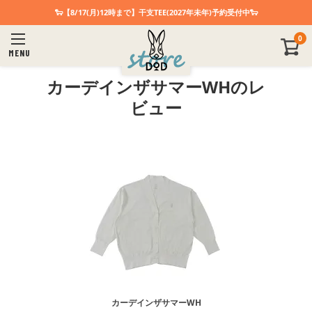
🐑【8/17(月)12時まで】干支TEE(2027年未年)予約受付中🐑
0
MENU
カーデインザサマーWHのレ
ビュー
カーデインザサマーWH