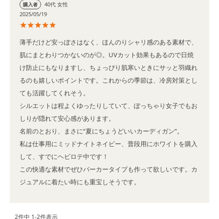
40代
女性
購入者
2025/05/19
薄手だけど安っぽさはなく、ほんのりシャリ感のある素材で、
肌にまとわりつかないのが◎。UVカット効果もあるので日焼
け防止にもなりますし、ちょっぴり肌寒いときにサッと羽織れ
るのも嬉しいポイントです。これからの季節は、冷房対策とし
ても活躍してくれそう。

シルエットは程よくゆったりしていて、ぽっちゃり女子でもお
しりが隠れて安心感があります。

名前のとおり、まさに“夏にちょうどいいカーディガン”。

私は仕事用にミッドナイトネイビー、普段用にホワイトを購入
して、すでにヘビロテ中です！

この快適な素材でぜひパーカータイプも作って欲しいです。カ
ジュアルに着たい時にも重宝しそうです。
2
件中
1
-
2
件表示