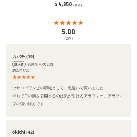
4,950
¥
税込
5.00
2
カバチ
19
兵庫県
40代
女性
購入者
2025/11/26
ウサロゴワンピの羽織として、色違いで買いました

半袖で二の腕を公開するのは気が引けるアラフォー、アラフィ
フの強い味方です
okichi
42