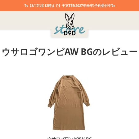
🐑【8/17(月)12時まで】干支TEE(2027年未年)予約受付中🐑
ウサロゴワンピAW BGのレビュー
ウサロゴワンピAW BG