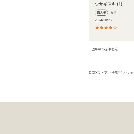
ウサギスキ
1
女性
購入者
2024/10/25
2
件中
1
-
2
件表示
DODストア
全製品
ウェ