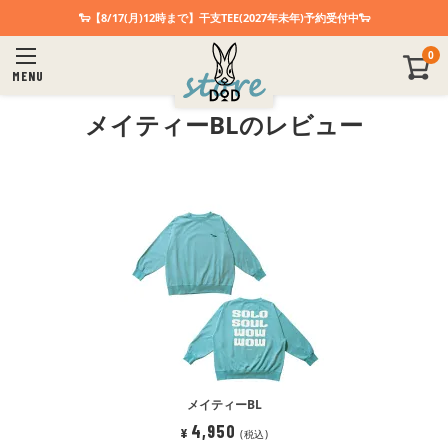
🐑【8/17(月)12時まで】干支TEE(2027年未年)予約受付中🐑
0
MENU
メイティーBLのレビュー
メイティーBL
4,950
¥
税込