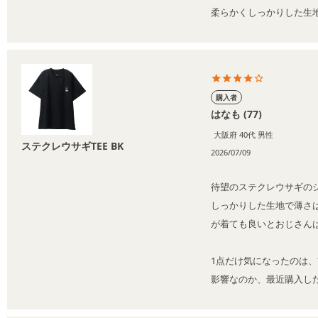
柔らかくしっかりした生
購入者
はなも
77
大阪府
40代
男性
ステクレウサギTEE BK
2026/07/09
待望のステクレウサギの
しっかりした生地で薄さ
が着ても良いとおじさんは
1点だけ気になったのは
影響なのか、最近購入し