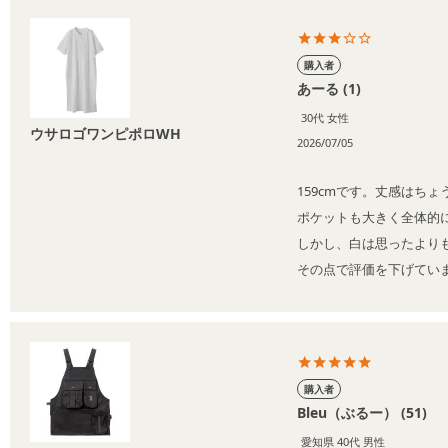
購入者
あーる
1
30代
女性
ウサロゴワンピポロWH
2026/07/05
159cmです。丈感はち
ポケットも大きく全体的
しかし、白は思ったより
その点で評価を下げてい
購入者
Bleu（ぶるー）
51
愛知県
40代
男性