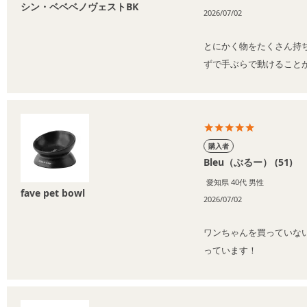
シン・ベベベノヴェストBK
2026/07/02
とにかく物をたくさん持
ずで手ぶらで動けること
購入者
Bleu（ぶるー）
51
愛知県
40代
男性
fave pet bowl
2026/07/02
ワンちゃんを買っていな
っています！