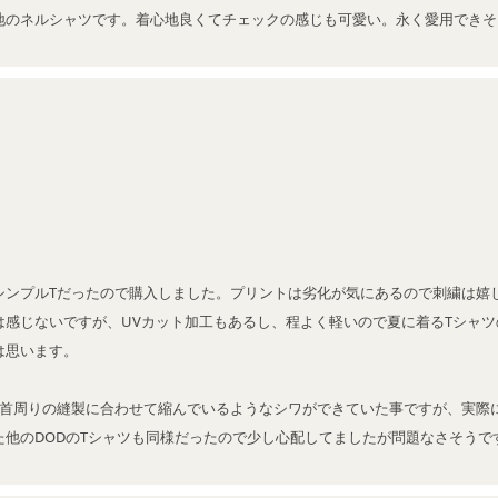
地のネルシャツです。着心地良くてチェックの感じも可愛い。永く愛用できそ
シンプルTだったので購入しました。プリントは劣化が気にあるので刺繍は嬉し
は感じないですが、UVカット加工もあるし、程よく軽いので夏に着るTシャ
思います。

、首周りの縫製に合わせて縮んでいるようなシワができていた事ですが、実際
た他のDODのTシャツも同様だったので少し心配してましたが問題なさそうで