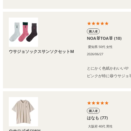
購入者
NOA🐰TOA🐰
10
愛知県
50代
女性
ウサジョソックスサンソクセットM
2026/06/27
とにかく色紙かわいい🩷

ピンクが特に😆ウサジョ
購入者
はなも
77
大阪府
40代
男性
ウサロゴポロWH