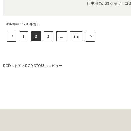
仕事用のポロシャツ・ゴ
846
件中
11
-
20
件表示
1
2
3
…
85
DODストア
DOD STOREのレビュー