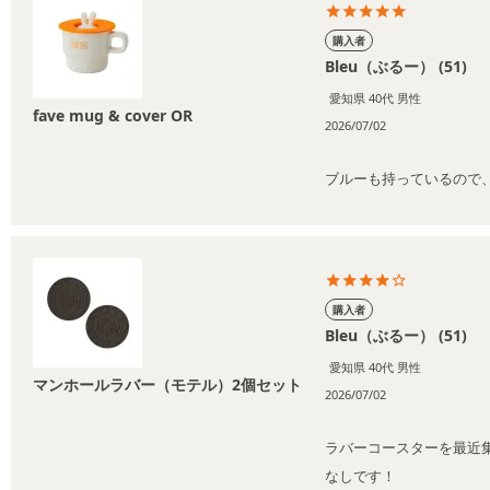
購入者
Bleu（ぶるー）
51
愛知県
40代
男性
fave mug & cover OR
2026/07/02
ブルーも持っているので
購入者
Bleu（ぶるー）
51
愛知県
40代
男性
マンホールラバー（モテル）2個セット
2026/07/02
ラバーコースターを最近
なしです！