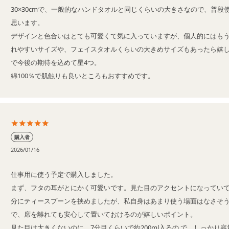
30×30cmで、一般的なハンドタオルと同じくらいの大きさなので、普段
思います。

デザインと色合いはとても可愛くて気に入っていますが、個人的にはも
れやすいサイズや、フェイスタオルくらいの大きめサイズもあったら嬉
で今後の期待を込めて星4つ。

綿100％で肌触りも良いところもおすすめです。
購入者
2026/01/16
仕事用に使う予定で購入しました。

まず、フタの耳がとにかく可愛いです。見た目のアクセントになってい
分にティースプーンを挟めましたが、私自身はあまり使う場面はなさそ
で、席を離れても安心して置いておけるのが嬉しいポイント。

見た目は大きくないのに、7分目くらいで約200ml入るの で、しっかり容