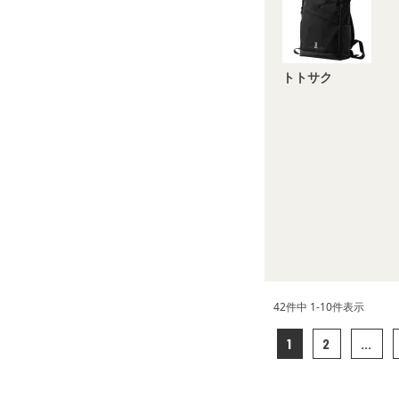
トトサク
42
件中
1
-
10
件表示
1
2
…