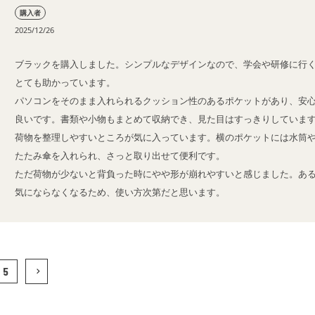
購入者
2025/12/26
ブラックを購入しました。シンプルなデザインなので、学会や研修に行
とても助かっています。

パソコンをそのまま入れられるクッション性のあるポケットがあり、安
良いです。書類や小物もまとめて収納でき、見た目はすっきりしていま
荷物を整理しやすいところが気に入っています。横のポケットには水筒
たたみ傘を入れられ、さっと取り出せて便利です。

ただ荷物が少ないと背負った時にやや形が崩れやすいと感じました。あ
気にならなくなるため、使い方次第だと思います。
5