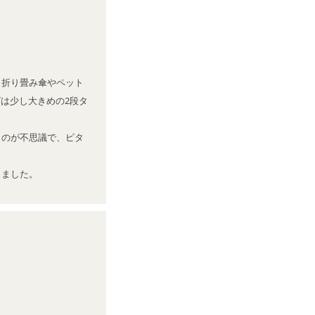
す。折り畳み傘やペット
は少し大きめの2段タ
くのが不思議で、ピタ
じました。