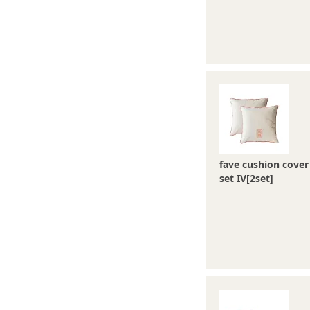
fave cushion cover
set IV[2set]