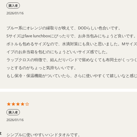
購入者
2026/01/16
ブルー系にオレンジの縁取りが映えて、DODらしい色合いです。

Sサイズはfave lunchboxにぴったりで、お弁当包みにちょうど良いで
ボトルも包めるサイズなので、水滴対策にも良いと思いました。Mサイズ
イプのお弁当箱を包むのにちょうどいいサイズ感でした。

ラップクロスの特徴で、結んだりバンドで留めなくても布同士がくっつ
ッとするのがちょっと気持ちいいです。

もし保冷・保温機能がついていたら、さらに使いやすくて嬉しいなと感
購入者
2026/01/16
t
シンプルに使いやすいハンドタオルです。
