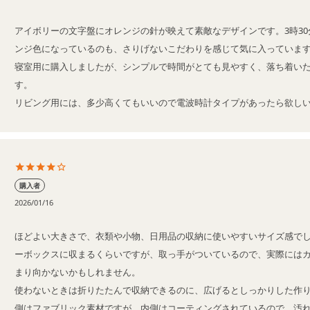
アイボリーの文字盤にオレンジの針が映えて素敵なデザインです。3時3
ンジ色になっているのも、さりげないこだわりを感じて気に入っています
寝室用に購入しましたが、シンプルで時間がとても見やすく、落ち着い
す。

リビング用には、多少高くてもいいので電波時計タイプがあったら欲し
購入者
2026/01/16
ほどよい大きさで、衣類や小物、日用品の収納に使いやすいサイズ感で
ーボックスに収まるくらいですが、取っ手がついているので、実際には
まり向かないかもしれません。

使わないときは折りたたんで収納できるのに、広げるとしっかりした作
側はファブリック素材ですが、内側はコーティングされているので、汚