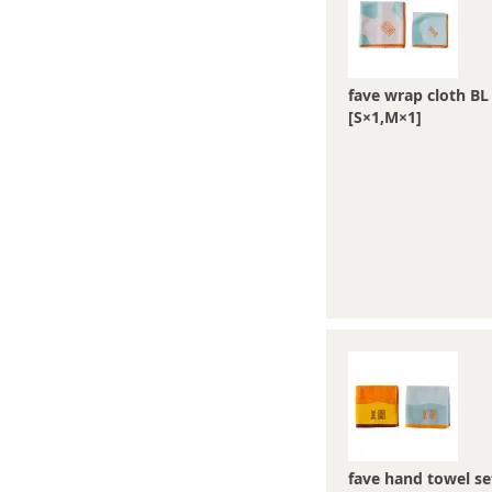
fave wrap cloth BL
[S×1,M×1]
fave hand towel se