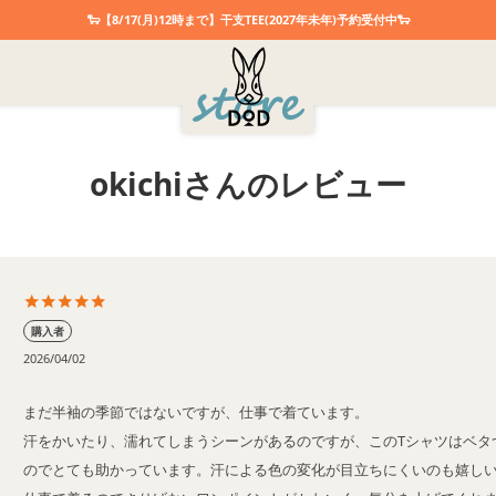
🐑【8/17(月)12時まで】干支TEE(2027年未年)予約受付中🐑
okichiさんのレビュー
購入者
2026/04/02
まだ半袖の季節ではないですが、仕事で着ています。

汗をかいたり、濡れてしまうシーンがあるのですが、このTシャツはベタ
のでとても助かっています。汗による色の変化が目立ちにくいのも嬉しい