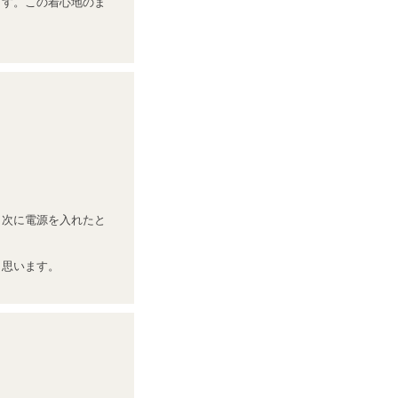
ます。この着心地のま
、次に電源を入れたと
と思います。