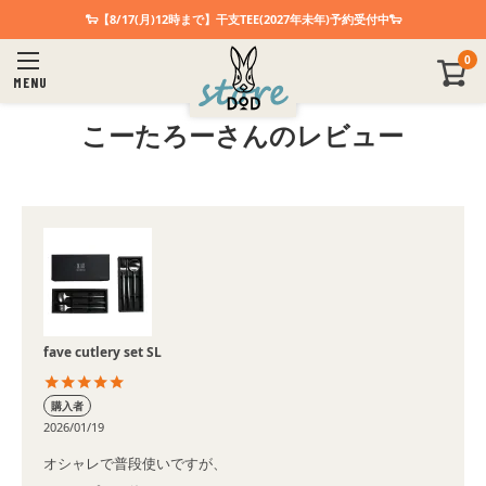
🐑【8/17(月)12時まで】干支TEE(2027年未年)予約受付中🐑
0
MENU
こーたろーさんのレビュー
fave cutlery set SL
購入者
2026/01/19
オシャレで普段使いですが、
