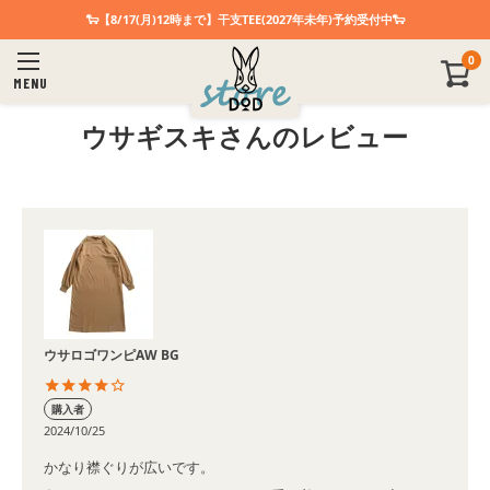
🐑【8/17(月)12時まで】干支TEE(2027年未年)予約受付中🐑
0
MENU
ウサギスキさんのレビュー
ウサロゴワンピAW BG
購入者
2024/10/25
かなり襟ぐりが広いです。
