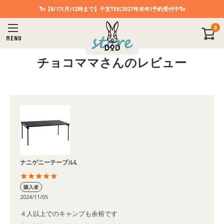
🐑【8/17(月)12時まで】干支TEE(2027年未年)予約受付中🐑
0
MENU
チョコママさんのレビュー
ナニゲニーテーブルL
購入者
2024/11/05
４人以上でのキャンプも余裕です
