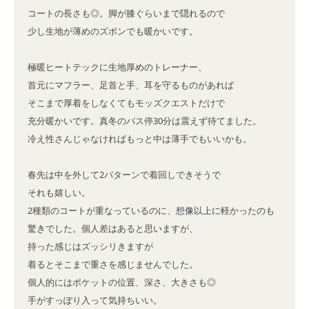
コートの長さも◎。脚が膝ぐらいまで隠れるので

少し生地が薄めのズボンでも暖かいです。

極暖ヒートテックに生地厚めのトレーナー、

首元にマフラー、足首と手、耳を守るものがあれば

そこまで厚着をしなくてもモッズクエストだけで

充分暖かいです。真冬のバス停30分は震えず待てました。

冷え性さんじゃなければもっと中は薄手でもいいかも。

春先は中を外して2パターンで着回しできそうで

それも嬉しい。

2種類のコートが重なっているのに、想像以上に軽かったのも

驚きでした。個人差はあると思いますが、

持った感じはズッシリきますが

着るとそこまで重さを感じませんでした。

個人的にはポケットの位置、深さ、大きさも◎

手がすっぽり入って気持ちいい。
