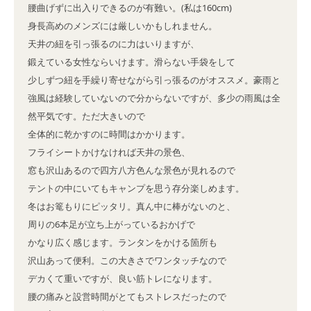
腰曲げずに出入りできるのが有難い。(私は160cm)

身長高めのメンズには厳しいかもしれません。

天井の紐を引っ張るのに力はいりますが、

鍛えている女性ならいけます。滑らない手袋をして

少しずつ紐を手繰り寄せながら引っ張るのがオススメ。豪雨と
強風は経験していないので分からないですが、多少の雨風は全
然平気です。ただ大きいので

全体的に乾かすのに時間はかかります。

フライシートかけなければ天井の景色、

窓も沢山あるので四方八方色んな景色が見れるので

テントの中にいてもキャンプを思う存分楽しめます。

冬はお篭もりにピッタリ。真ん中に棒がないのと、

周りの6本足が立ち上がっているおかげで

かなり広く感じます。ランタンをかける箇所も

沢山あって便利。この大きさでワンタッチなので

デカくて重いですが、良い筋トレになります。

腰の痛みと設営時間がとてもストレスだったので
