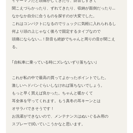
イヤーマフだと頭痛がしてきたり、防音しすぎて

聞こえづらかったり、ずれてきたり、収納が面倒だったり…

なかなか自分に合うものを探すのが大変でした。

これはコンパクトになるのでリュックに気軽に入れられるし

何より頭の上じゃなく後ろで固定するタイプなので

頭痛にならない…！防音も絶妙でちゃんと周りの音が聞こえ
る。

｢自転車に乗っている時にズレないずり落ちない｣

これが私の中で最高の買ってよかったポイントでした。

激しいヘドバンぐらいしなければ落ちないでしょう。

もっと早く買えば良かった。ちゃんと暖かくて

耳全体を守ってくれます。もう真冬の耳キーンとは

オサラバできそうです！

お洗濯ができないので、メンテナンスはぬいぐるみ用の

スプレーで拭いていこうかなと思います。