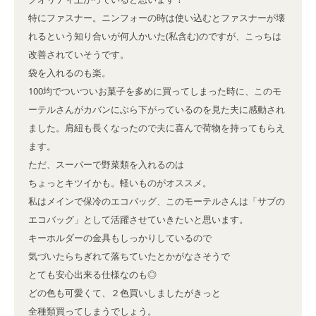
特にファスナー。ニンフォーの時は使い込むとファスナーが壊
れるという知り合いが何人かいた(私含む)のですが、こっちは
改善されていそうです。

袋を入れるのも楽。

100均でついついお菓子を多めに買ってしまった時に、このモ
ーテルさんがカバンにぶら下がっているのを見た夫に感動され
ました。肩紐も長くなったので夫に喜んで荷物を持ってもらえ
ます。

ただ、スーパーで野菜類を入れるのは

ちょっとキツイかも。軽いものがオススメ。

私はメインで保冷のエコバッグ、このモーテルさんは「サブの
エコバッグ」として活躍させていきたいと思います。

キーホルダーの金具もしっかりしているので

気づいたらちぎれて落ちていたとかがなさそうで

とても安心出来る仕様なのも◎

どの色も可愛くて、２色買いしましたがきっと

全種類買ってしまうでしょう。
