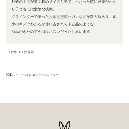
外観のキズが驚く程のサイズと量で、当たった時に段差がわか
り子どもには危険な状態。

グラインダーで削った大きな塗膜ハガレなどが数カ所あり、多
少のキズはわかるが使い古されて中古品のような

商品がきたので今回はハズレだったと思います。
1
件中
1
-
1
件表示
DODストア
なおじゅんさんのレビュー