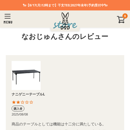
🐑【8/17(月)12時まで】干支TEE(2027年未年)予約受付中🐑
0
MENU
なおじゅんさんのレビュー
ナニゲニーテーブルL
購入者
2025/08/08
商品のテーブルとしては機能は十二分に満たしている。
