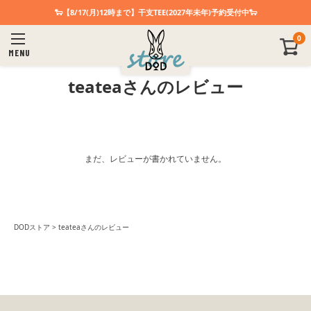
🐑【8/17(月)12時まで】干支TEE(2027年未年)予約受付中🐑
0
MENU
teateaさんのレビュー
まだ、レビューが書かれていません。
DODストア
teateaさんのレビュー