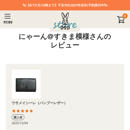
🐑【8/17(月)12時まで】干支TEE(2027年未年)予約受付中🐑
0
MENU
にゃーん@すきま模様さんの
レビュー
ウサメイシーレ（バンブーレザー）
購入者
2025/12/04