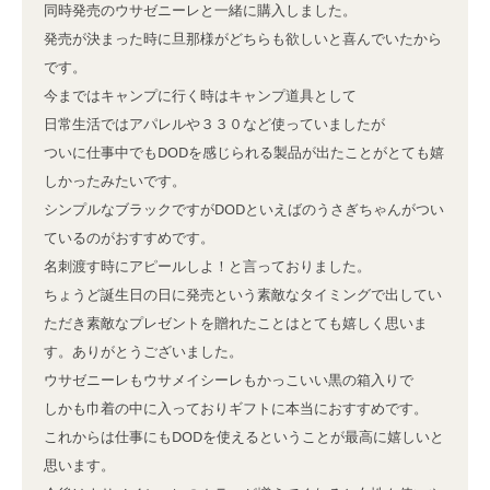
同時発売のウサゼニーレと一緒に購入しました。

発売が決まった時に旦那様がどちらも欲しいと喜んでいたから
です。

今まではキャンプに行く時はキャンプ道具として

日常生活ではアパレルや３３０など使っていましたが

ついに仕事中でもDODを感じられる製品が出たことがとても嬉
しかったみたいです。

シンプルなブラックですがDODといえばのうさぎちゃんがつい
ているのがおすすめです。

名刺渡す時にアピールしよ！と言っておりました。

ちょうど誕生日の日に発売という素敵なタイミングで出してい
ただき素敵なプレゼントを贈れたことはとても嬉しく思いま
す。ありがとうございました。

ウサゼニーレもウサメイシーレもかっこいい黒の箱入りで

しかも巾着の中に入っておりギフトに本当におすすめです。

これからは仕事にもDODを使えるということが最高に嬉しいと
思います。
