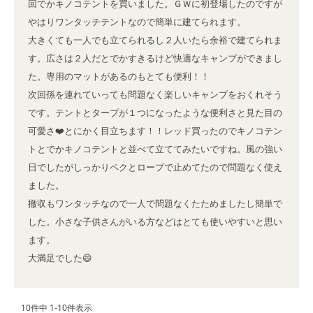
回でかキノコテントを買いました。ＧＷに初登場したのですが
やはりワンタッチテントなので簡単に建てられます。

大きくても一人でも立てられるし２人いたら余裕で建てられま
す。広さは２人だとでかすきるけど快適なキャンプができまし
た。専用のマットがあるのもとても便利！！

次回孫を連れていっても問題なく楽しいキャンプをおくれそう
です。テントとタープが１つになったような便利さと見た目の
可愛さ❤️とにかく目立ちます！！レッド買ったのでキノコテン
トとでかキノコテントと並べて立ててみたいですね。風の強い
日でしたがしっかりペクとロープで止めてたので問題なく使え
ました。

撤収もワンタッチなので一人で問題なくたためましたし簡単で
した。小さな子供さんがいる方などはとても使いやすいと思い
ます。

大満足でした😄
10
件中
1
-
10
件表示