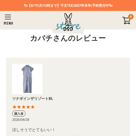
🐑【8/17(月)12時まで】干支TEE(2027年未年)予約受付中🐑
0
MENU
カバチさんのレビュー
ツナギインザリゾートBL
購入者
2026/04/28
涼しそうでとてもいい！
