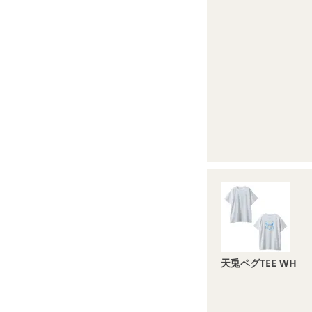
天兎ペグTEE WH