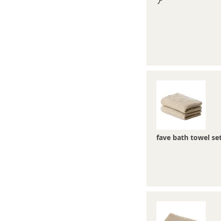
ア
fave bath towel se