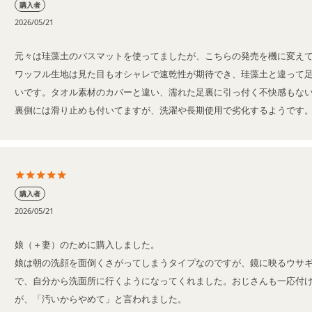
購入者
2026/05/21
元々は珪藻土のバスマットを使ってましたが、こちらの発売を機に変えて
ワッフル生地は見た目もオシャレで速乾性が期待でき、珪藻土と違って
いです。タオル素材のカバーと違い、濡れた足裏に引っ付く不快感もな
裏側には滑り止めも付いてますが、洗濯や長期使用で劣化するようです
購入者
2026/05/21
娘（＋妻）のために購入しました。

娘は朝の洗顔を面倒くさがってしまうタイプなのですが、鏡に映るウサ
で、自分から洗面所に行くようになってくれました。おじさんも一応付
が、「汚いからやめて」と言われました。