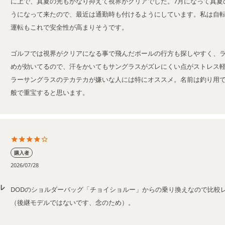
に上で、真夏の光もかなり抑えて視界がクリアでした。7月になって真夏
うになって来たので、最近は通勤時も付けるようにしています。私は自
運転もこれで安全性が高まりそうです。

ゴルフでは視界がクリアになる事で飛んだボールの行方も探しやすく、
めが効いてるので、汗をかいてもサングラスがズレにくい点がストレス
ラーサングラスのテカテカが嫌いな人には特にオススメ。名前は釣り用
般で重宝すると思います。
購入者
2026/07/28
ル
DODのショルダーバッグ「チョイショルー」からの乗り換えなので比較
（後継モデルではないです、念のため）。
