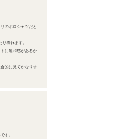
タリのポロシャツだと
たり着れます。

ットに違和感があるか
総合的に見てかなりオ
です。
