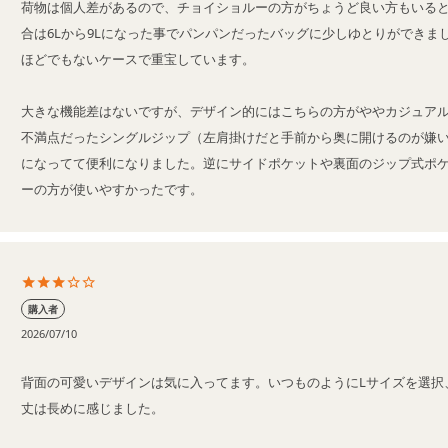
荷物は個人差があるので、チョイショルーの方がちょうど良い方もいる
合は6Lから9Lになった事でパンパンだったバッグに少しゆとりができま
ほどでもないケースで重宝しています。

大きな機能差はないですが、デザイン的にはこちらの方がややカジュア
不満点だったシングルジップ（左肩掛けだと手前から奥に開けるのが嫌
になってて便利になりました。逆にサイドポケットや裏面のジップ式ポ
ーの方が使いやすかったです。
購入者
2026/07/10
背面の可愛いデザインは気に入ってます。いつものようにLサイズを選択
丈は長めに感じました。
