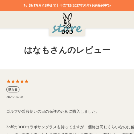
🐑【8/17(月)12時まで】干支TEE(2027年未年)予約受付中🐑
はなもさんのレビュー
購入者
2026/07/28
ゴルフや普段使いの目の保護のために購入しました。

ZoffのDODコラボサングラスも持ってますが、価格は同じくらいなのに