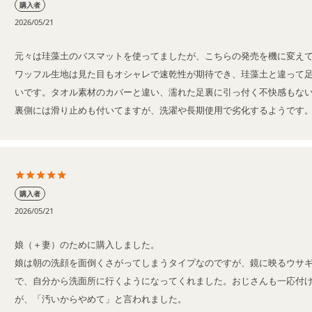
購入者
2026/05/21
元々は珪藻土のバスマットを使ってましたが、こちらの発売を機に変えて
ワッフル生地は見た目もオシャレで速乾性が期待でき、珪藻土と違って
いです。タオル素材のカバーと違い、濡れた足裏に引っ付く不快感もな
裏側には滑り止めも付いてますが、洗濯や長期使用で劣化するようです
購入者
2026/05/21
娘（＋妻）のために購入しました。

娘は朝の洗顔を面倒くさがってしまうタイプなのですが、鏡に映るウサ
で、自分から洗面所に行くようになってくれました。おじさんも一応付
が、「汚いからやめて」と言われました。