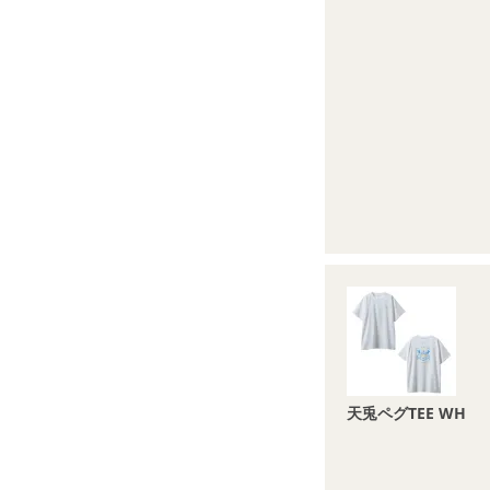
天兎ペグTEE WH