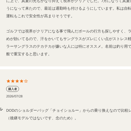
に上で、真夏の光もかなり抑えて視界がクリアでした。7月になって真夏
うになって来たので、最近は通勤時も付けるようにしています。私は自
運転もこれで安全性が高まりそうです。

ゴルフでは視界がクリアになる事で飛んだボールの行方も探しやすく、
めが効いてるので、汗をかいてもサングラスがズレにくい点がストレス
ラーサングラスのテカテカが嫌いな人には特にオススメ。名前は釣り用
般で重宝すると思います。
購入者
2026/07/28
ル
DODのショルダーバッグ「チョイショルー」からの乗り換えなので比較
（後継モデルではないです、念のため）。
