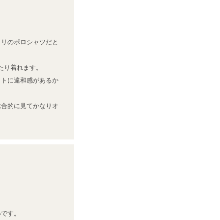
タリのポロシャツだと
たり着れます。

ットに違和感があるか
総合的に見てかなりオ
です。
