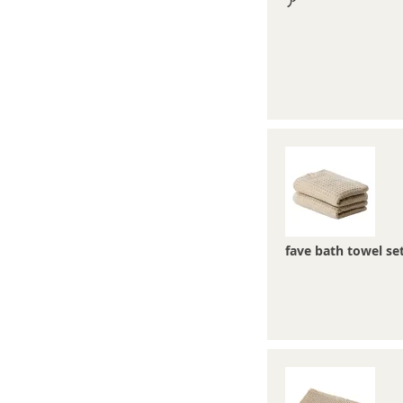
ア
fave bath towel se