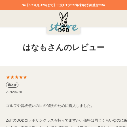
🐑【8/17(月)12時まで】干支TEE(2027年未年)予約受付中🐑
はなもさんのレビュー
購入者
2026/07/28
ゴルフや普段使いの目の保護のために購入しました。

ZoffのDODコラボサングラスも持ってますが、価格は同じくらいなのに