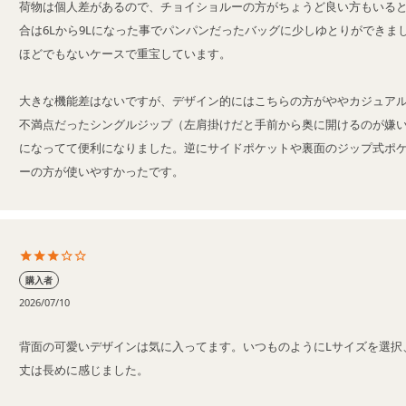
荷物は個人差があるので、チョイショルーの方がちょうど良い方もいる
合は6Lから9Lになった事でパンパンだったバッグに少しゆとりができま
ほどでもないケースで重宝しています。

大きな機能差はないですが、デザイン的にはこちらの方がややカジュア
不満点だったシングルジップ（左肩掛けだと手前から奥に開けるのが嫌
になってて便利になりました。逆にサイドポケットや裏面のジップ式ポ
ーの方が使いやすかったです。
購入者
2026/07/10
背面の可愛いデザインは気に入ってます。いつものようにLサイズを選択
丈は長めに感じました。
