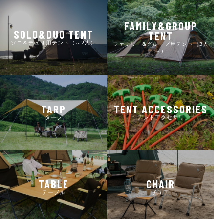
FAMILY&GROUP
SOLO&DUO TENT
TENT
ソロ＆デュオ用テント（～2人）
ファミリー&グループ用テント（3人
～）
TARP
TENT ACCESSORIES
タープ
テントアクセサリ
TABLE
CHAIR
テーブル
チェア