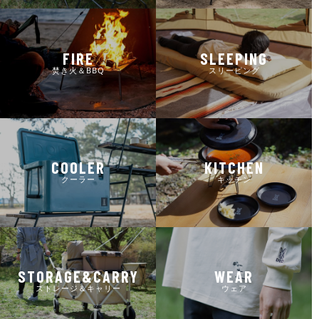
FIRE
SLEEPING
焚き火＆BBQ
スリーピング
COOLER
KITCHEN
クーラー
キッチン
STORAGE&CARRY
WEAR
ストレージ＆キャリー
ウェア