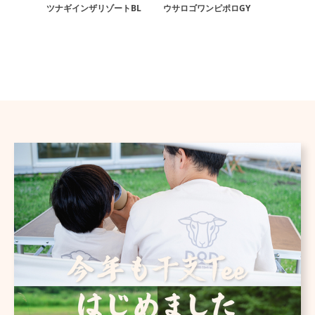
ツナギインザリゾートBL
ウサロゴワンピポロGY
ツナギイ