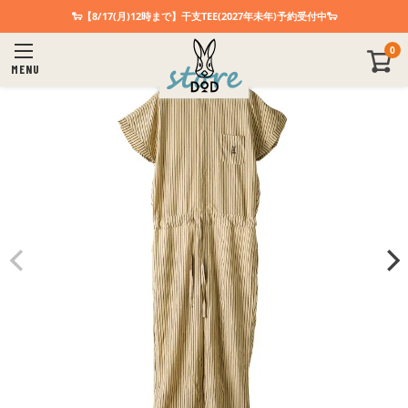
🐑【8/17(月)12時まで】干支TEE(2027年未年)予約受付中🐑
0
MENU