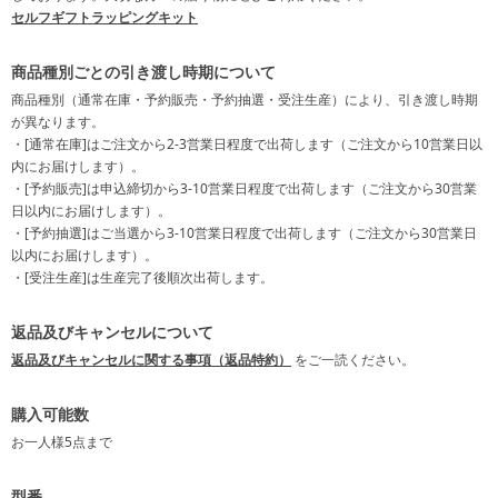
セルフギフトラッピングキット
商品種別ごとの引き渡し時期について
商品種別（通常在庫・予約販売・予約抽選・受注生産）により、引き渡し時期
が異なります。
・[通常在庫]はご注文から2-3営業日程度で出荷します（ご注文から10営業日以
内にお届けします）。
・[予約販売]は申込締切から3-10営業日程度で出荷します（ご注文から30営業
日以内にお届けします）。
・[予約抽選]はご当選から3-10営業日程度で出荷します（ご注文から30営業日
以内にお届けします）。
・[受注生産]は生産完了後順次出荷します。
返品及びキャンセルについて
返品及びキャンセルに関する事項（返品特約）
をご一読ください。
購入可能数
お一人様
5点
まで
型番