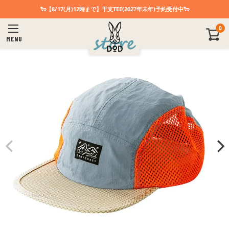
🐑【8/17(月)12時まで】干支TEE(2027年未年)予約受付中🐑
0
MENU