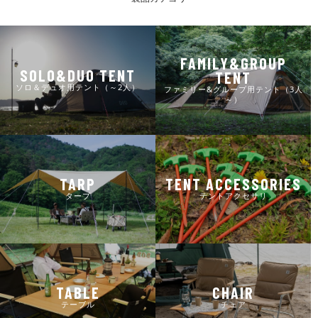
FAMILY&GROUP
SOLO&DUO TENT
TENT
ソロ＆デュオ用テント（～2人）
ファミリー&グループ用テント（3人
～）
TARP
TENT ACCESSORIES
タープ
テントアクセサリ
TABLE
CHAIR
テーブル
チェア