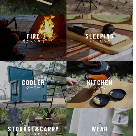
FIRE
SLEEPING
焚き火＆BBQ
スリーピング
COOLER
KITCHEN
クーラー
キッチン
STORAGE&CARRY
WEAR
ストレージ＆キャリー
ウェア