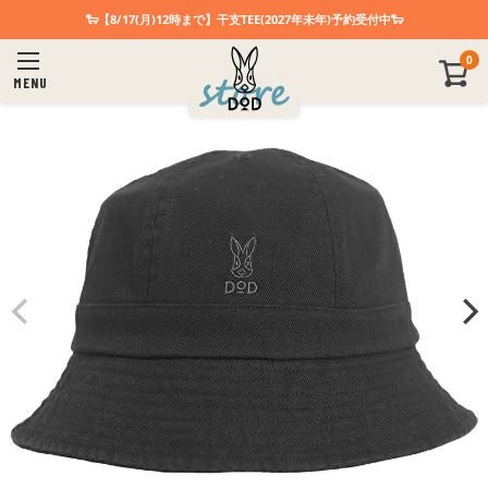
🐑【8/17(月)12時まで】干支TEE(2027年未年)予約受付中🐑
0
MENU