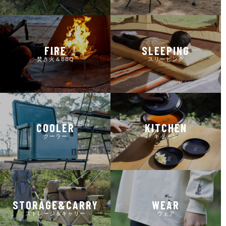
FIRE
SLEEPING
焚き火＆BBQ
スリーピング
COOLER
KITCHEN
クーラー
キッチン
STORAGE&CARRY
WEAR
ストレージ＆キャリー
ウェア