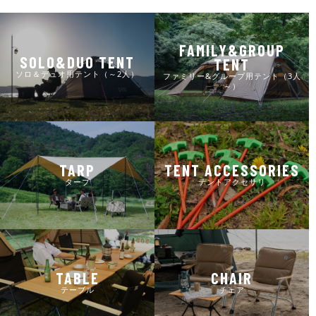
FAMILY&GROUP
SOLO&DUO TENT
TENT
ソロ＆デュオ用テント（～2人）
ファミリー&グループ用テント（3人
～）
TARP
TENT ACCESSORIES
タープ
テントアクセサリ
TABLE
CHAIR
テーブル
チェア