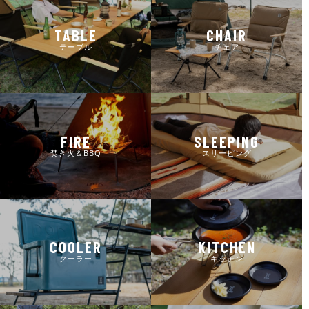
TABLE
CHAIR
テーブル
チェア
FIRE
SLEEPING
焚き火＆BBQ
スリーピング
COOLER
KITCHEN
クーラー
キッチン