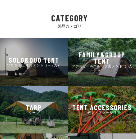
CATEGORY
製品カテゴリ
FAMILY&GROUP
SOLO&DUO TENT
TENT
ソロ＆デュオ用テント（～2人）
ファミリー&グループ用テント（3人
～）
TARP
TENT ACCESSORIES
タープ
テントアクセサリ