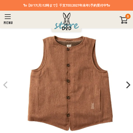
🐑【8/17(月)12時まで】干支TEE(2027年未年)予約受付中🐑
0
MENU