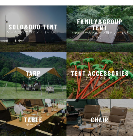
FAMILY&GROUP
SOLO&DUO TENT
TENT
ソロ＆デュオ用テント（～2人）
ファミリー&グループ用テント（3人
～）
TARP
TENT ACCESSORIES
タープ
テントアクセサリ
TABLE
CHAIR
テーブル
チェア