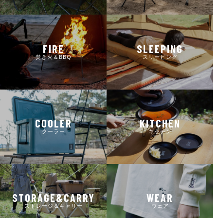
FIRE
SLEEPING
焚き火＆BBQ
スリーピング
COOLER
KITCHEN
クーラー
キッチン
STORAGE&CARRY
WEAR
ストレージ＆キャリー
ウェア