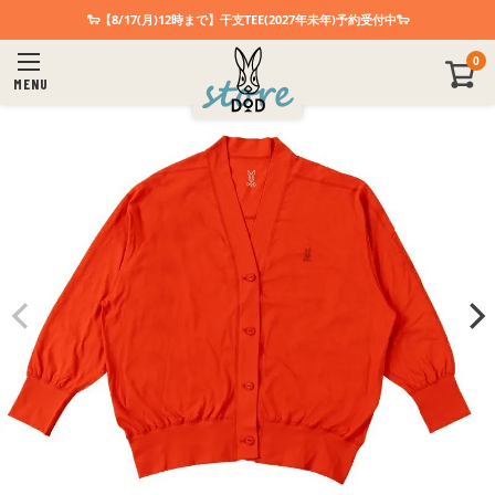
🐑【8/17(月)12時まで】干支TEE(2027年未年)予約受付中🐑
0
MENU