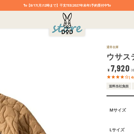
🐑【8/17(月)12時まで】干支TEE(2027年未年)予約受付中🐑
通常在庫
ウサステ
7,920
¥
( 4
送料当社負担
Mサイズ
Lサイズ