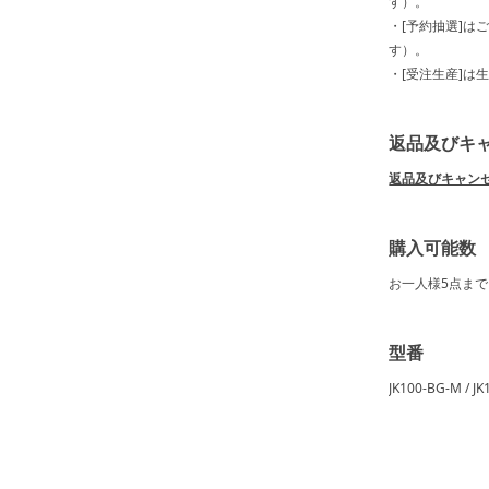
す）。
・[予約抽選]は
す）。
・[受注生産]は
返品及びキ
返品及びキャン
購入可能数
お一人様
5点
まで
型番
JK100-BG-M / JK