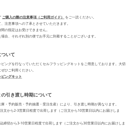
ず
ご購入の際の注意事項（ご利用ガイド）
をご一読ください。
て、注意事項への了承とさせていただきます。
時間の指定はお受けできません。
た場合、それぞれ別の便でお手元に到着することがございます。
について
ッピングを行なっていただくセルフラッピングキットをご用意しております。大切
にぜひご利用ください。
ッピングキット
との引き渡し時期について
在庫・予約販売・予約抽選・受注生産）により、引き渡し時期が異なります。
ご注文から2-3営業日程度で出荷します（ご注文から10営業日以内にお届けしま
申込締切から3-10営業日程度で出荷します（ご注文から30営業日以内にお届けしま