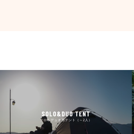
SOLO&DUO TENT
ソロ＆デュオ用テント（～2人）