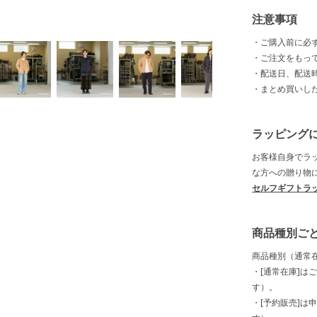
注意事項
・ご購入前に必
・ご注文をもっ
・配送日、配送
・まとめ買いし
ラッピング
お客様自身でラ
な方への贈り物
セルフギフトラ
商品種別ご
商品種別（通常
・[通常在庫]は
す）。
・[予約販売]は