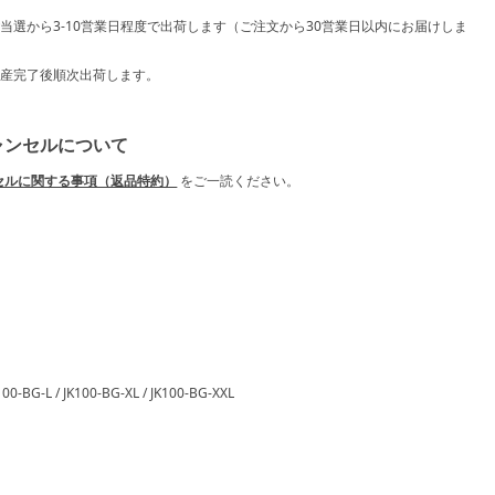
ご当選から3-10営業日程度で出荷します（ご注文から30営業日以内にお届けしま
生産完了後順次出荷します。
ャンセルについて
セルに関する事項（返品特約）
をご一読ください。
100-BG-L / JK100-BG-XL / JK100-BG-XXL