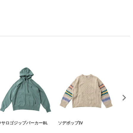
ウサロゴジップパーカーBL
ソデポップIV
ジョシ
V