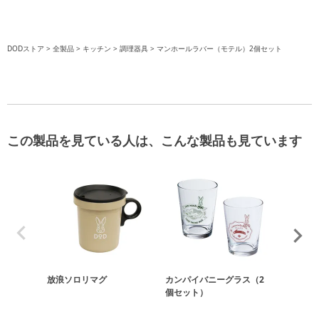
DODストア
全製品
キッチン
調理器具
マンホールラバー（モテル）2個セット
この製品を見ている人は、こんな製品も見ています
放浪ソロリマグ
カンパイバニーグラス（2
fave dee
個セット）
BK