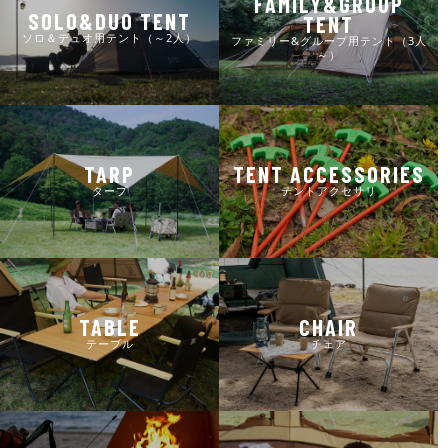
FAMILY&GROUP
SOLO&DUO TENT
TENT
ソロ＆デュオ用テント（～2人）
ファミリー&グループ用テント（3人
～）
TARP
TENT ACCESSORIES
タープ
テントアクセサリ
TABLE
CHAIR
テーブル
チェア