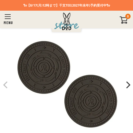
🐑【8/17(月)12時まで】干支TEE(2027年未年)予約受付中🐑
0
MENU