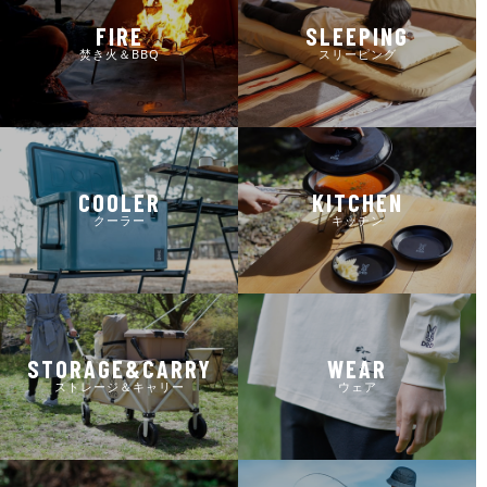
FIRE
SLEEPING
焚き火＆BBQ
スリーピング
COOLER
KITCHEN
クーラー
キッチン
STORAGE&CARRY
WEAR
ストレージ＆キャリー
ウェア