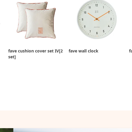
fave cushion cover set IV[2
fave wall clock
f
set]