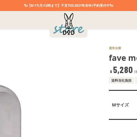
🐑【8/17(月)12時まで】干支TEE(2027年未年)予約受付中🐑
通常在庫
fave m
5,280
¥
送料当社負担
Mサイズ