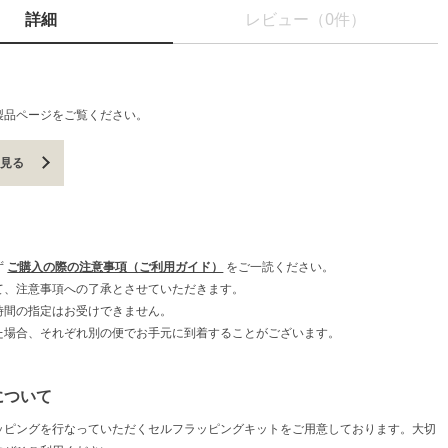
詳細
レビュー（0件）
製品ページをご覧ください。
を見る
ず
ご購入の際の注意事項（ご利用ガイド）
をご一読ください。
て、注意事項への了承とさせていただきます。
時間の指定はお受けできません。
た場合、それぞれ別の便でお手元に到着することがございます。
について
ッピングを行なっていただくセルフラッピングキットをご用意しております。大切