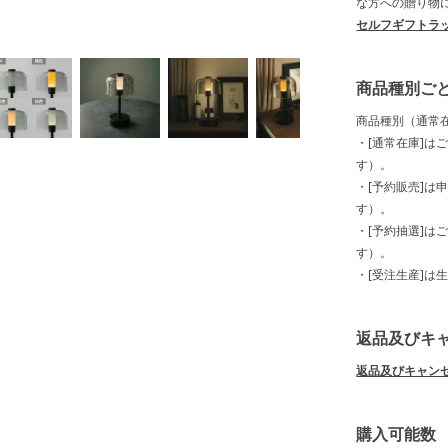
な方への贈り物
セルフギフトラ
商品種別ご
商品種別（通常
・[通常在庫]は
す）。
・[予約販売]は
す）。
・[予約抽選]は
す）。
・[受注生産]は
返品及びキ
返品及びキャン
購入可能数