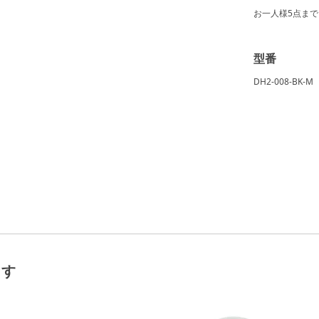
お一人様
5点
まで
型番
DH2-008-BK-M
ます