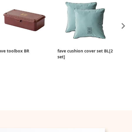
ave toolbox BR
fave cushion cover set BL[2
fave oi
set]