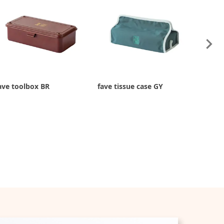
ave toolbox BR
fave tissue case GY
fave oi