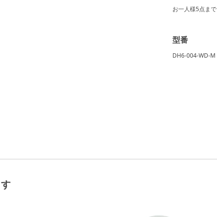
お一人様
5点
まで
型番
DH6-004-WD-M
ます