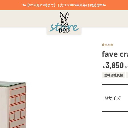
🐑【8/17(月)12時まで】干支TEE(2027年未年)予約受付中🐑
通常在庫
fave c
3,850
¥
送料当社負担
Mサイズ