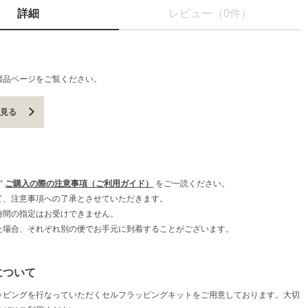
詳細
レビュー（0件）
製品ページをご覧ください。
を見る
ず
ご購入の際の注意事項（ご利用ガイド）
をご一読ください。
て、注意事項への了承とさせていただきます。
時間の指定はお受けできません。
た場合、それぞれ別の便でお手元に到着することがございます。
について
ッピングを行なっていただくセルフラッピングキットをご用意しております。大切