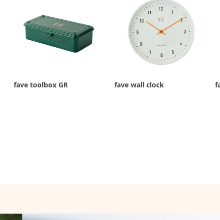
fave toolbox GR
fave wall clock
f