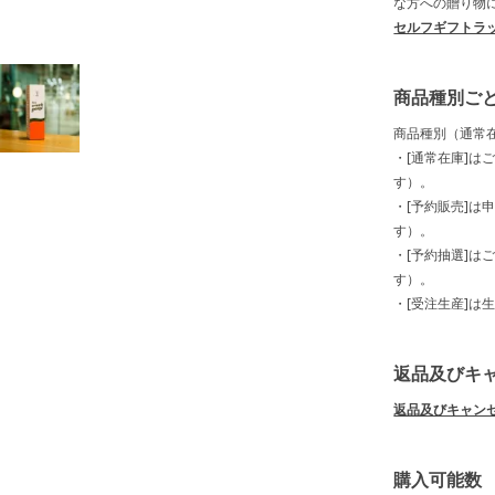
な方への贈り物
セルフギフトラ
商品種別ご
商品種別（通常
・[通常在庫]は
す）。
・[予約販売]は
す）。
・[予約抽選]は
す）。
・[受注生産]は
返品及びキ
返品及びキャン
購入可能数