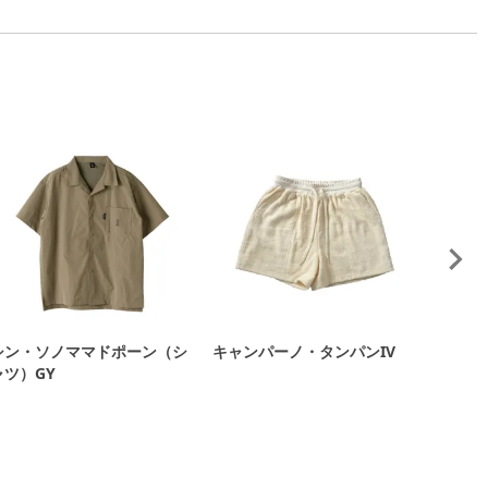
シン・ソノママドポーン（シ
キャンパーノ・タンパンIV
タンパ
ャツ）GY