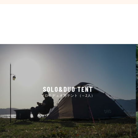
SOLO&DUO TENT
ソロ＆デュオ用テント（～2人）