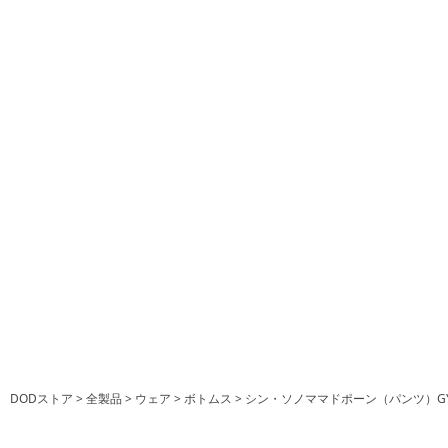
DODストア
全製品
ウェア
ボトムス
シン・ソノママドポーン（パンツ）G