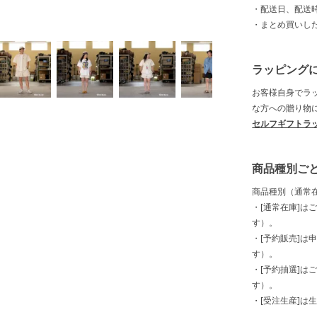
・配送日、配送
・まとめ買いし
ラッピング
お客様自身でラ
な方への贈り物
セルフギフトラ
商品種別ご
商品種別（通常
・[通常在庫]は
す）。
・[予約販売]は
す）。
・[予約抽選]は
す）。
・[受注生産]は