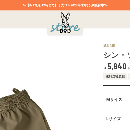
🐑【8/17(月)12時まで】干支TEE(2027年未年)予約受付中🐑
通常在庫
シン・
5,940
¥
送料当社負担
Mサイズ
Lサイズ