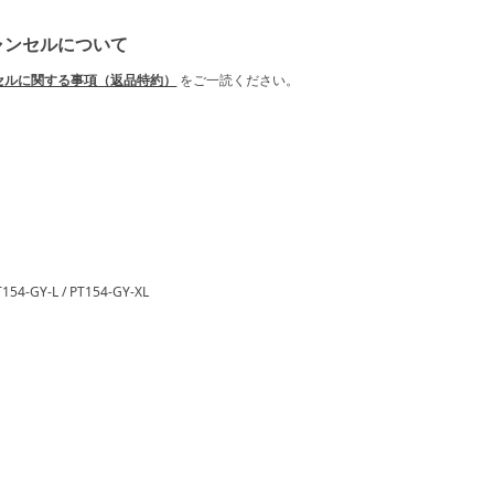
ャンセルについて
セルに関する事項（返品特約）
をご一読ください。
T154-GY-L / PT154-GY-XL