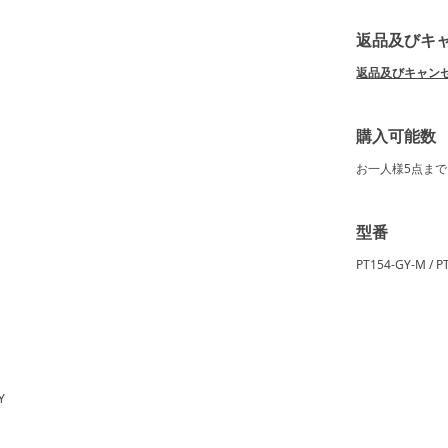
返品及びキ
返品及びキャン
購入可能数
お一人様
5点
まで
型番
PT154-GY-M / P
Y