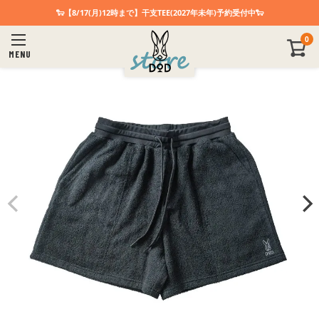
🐑【8/17(月)12時まで】干支TEE(2027年未年)予約受付中🐑
0
MENU