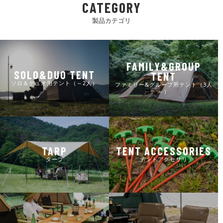
CATEGORY
製品カテゴリ
FAMILY&GROUP
SOLO&DUO TENT
TENT
ソロ＆デュオ用テント（～2人）
ファミリー&グループ用テント（3人
～）
TARP
TENT ACCESSORIES
タープ
テントアクセサリ