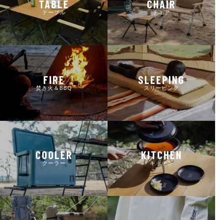
TABLE
CHAIR
テーブル
チェア
FIRE
SLEEPING
焚き火＆BBQ
スリーピング
COOLER
KITCHEN
クーラー
キッチン