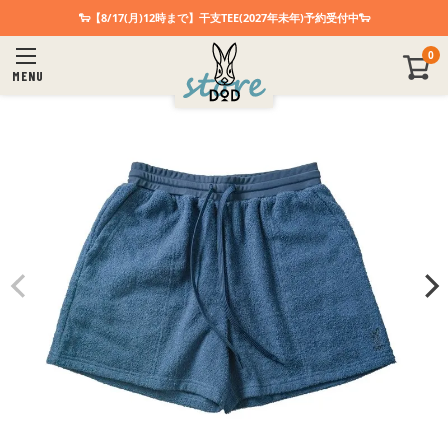
🐑【8/17(月)12時まで】干支TEE(2027年未年)予約受付中🐑
0
MENU