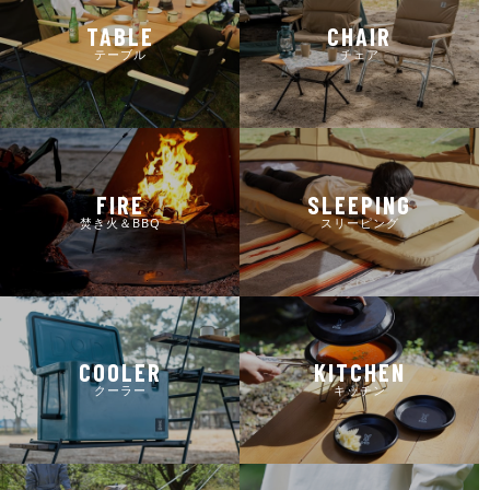
TABLE
CHAIR
テーブル
チェア
FIRE
SLEEPING
焚き火＆BBQ
スリーピング
COOLER
KITCHEN
クーラー
キッチン