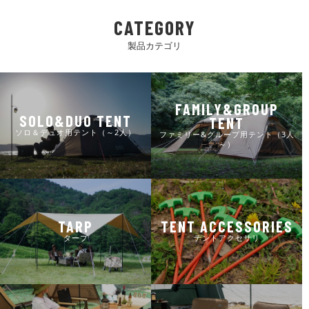
CATEGORY
製品カテゴリ
FAMILY&GROUP
SOLO&DUO TENT
TENT
ソロ＆デュオ用テント（～2人）
ファミリー&グループ用テント（3人
～）
TARP
TENT ACCESSORIES
タープ
テントアクセサリ