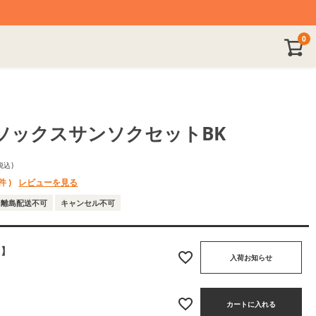
0
ソックスサンソクセットBK
税込
件 )
レビューを見る
離島配送不可
キャンセル不可
了】
入荷お知らせ
カートに入れる