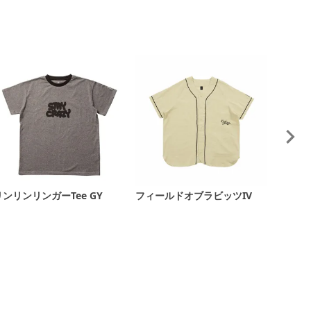
リンリンリンガーTee GY
フィールドオブラビッツIV
マモッ