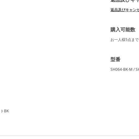
返品及びキャン
購入可能数
お一人様
5点
まで
型番
SH064-BK-M / S
トBK