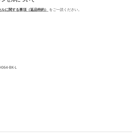
セルに関する事項（返品特約）
をご一読ください。
H064-BK-L