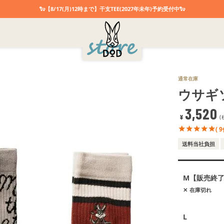
🐑【8/17(月)12時まで】干支TEE(2027年未年)予約受付中🐑
通常在庫
ウサギ
3,520
¥
( 9
送料当社負担
M【販売終
在庫切れ
L