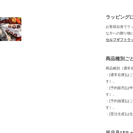
ラッピング
お客様自身でラ
な方への贈り物
セルフギフトラ
商品種別ご
商品種別（通常
・[通常在庫]は
す）。
・[予約販売]は
す）。
・[予約抽選]は
す）。
・[受注生産]は
返品及びキ