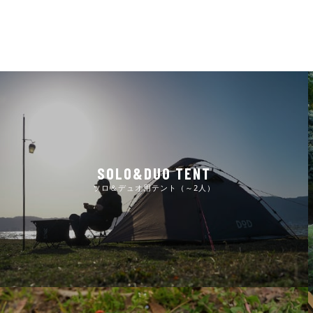
SOLO&DUO TENT
ソロ＆デュオ用テント（～2人）