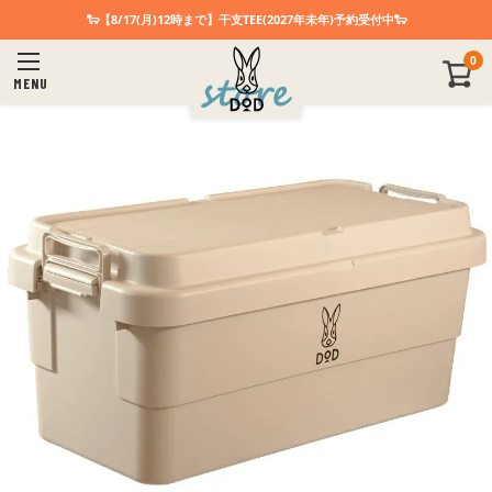
🐑【8/17(月)12時まで】干支TEE(2027年未年)予約受付中🐑
0
MENU