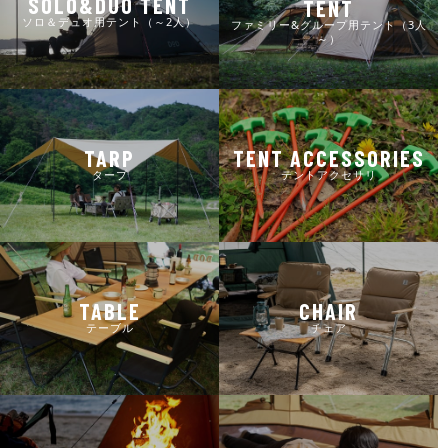
SOLO&DUO TENT
TENT
ソロ＆デュオ用テント（～2人）
ファミリー&グループ用テント（3人
～）
TARP
TENT ACCESSORIES
タープ
テントアクセサリ
TABLE
CHAIR
テーブル
チェア