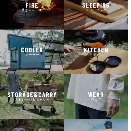
FIRE
SLEEPING
焚き火＆BBQ
スリーピング
COOLER
KITCHEN
クーラー
キッチン
STORAGE&CARRY
WEAR
ストレージ＆キャリー
ウェア