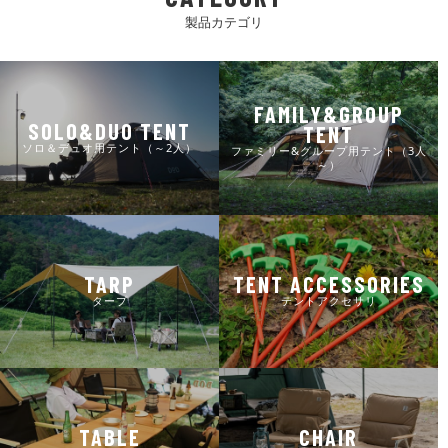
製品カテゴリ
FAMILY&GROUP
SOLO&DUO TENT
TENT
ソロ＆デュオ用テント（～2人）
ファミリー&グループ用テント（3人
～）
TARP
TENT ACCESSORIES
タープ
テントアクセサリ
TABLE
CHAIR