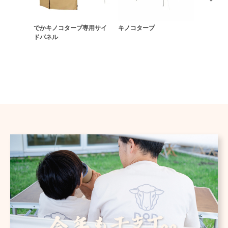
でかキノコタープ専用サイ
キノコタープ
キノコタ
ドパネル
ネル