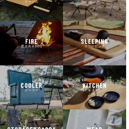
テーブル
チェア
FIRE
SLEEPING
焚き火＆BBQ
スリーピング
COOLER
KITCHEN
クーラー
キッチン