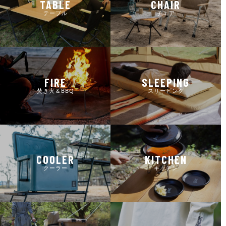
TABLE
CHAIR
テーブル
チェア
FIRE
SLEEPING
焚き火＆BBQ
スリーピング
COOLER
KITCHEN
クーラー
キッチン