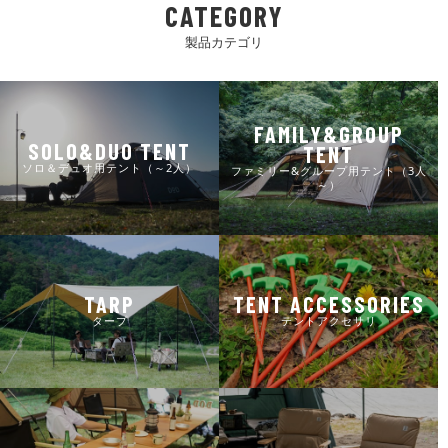
CATEGORY
製品カテゴリ
FAMILY&GROUP
SOLO&DUO TENT
TENT
ソロ＆デュオ用テント（～2人）
ファミリー&グループ用テント（3人
～）
TARP
TENT ACCESSORIES
タープ
テントアクセサリ