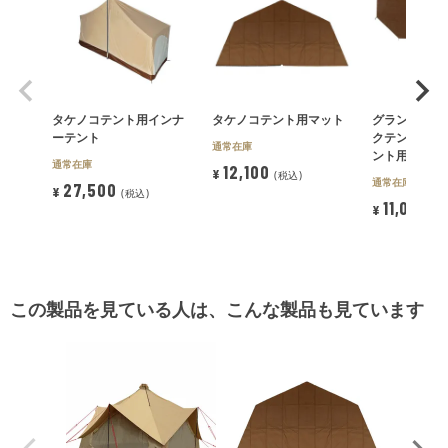
タケノコテント用インナ
タケノコテント用マット
グランドシー
ーテント
クテント用・
通常在庫
ント用）
通常在庫
12,100
¥
税込
通常在庫
27,500
¥
税込
11,000
¥
税
この製品を見ている人は、こんな製品も見ています