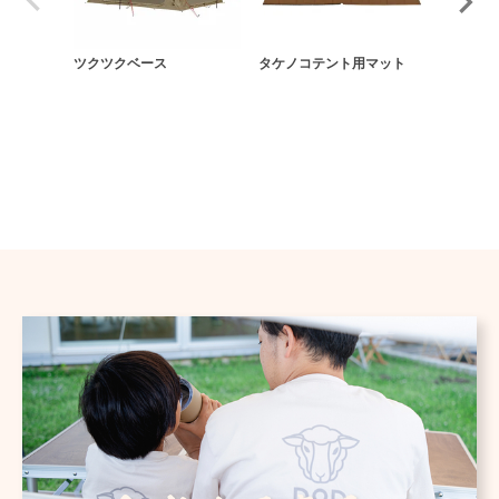
ツクツクベース
タケノコテント用マット
グランド
テント用
用）