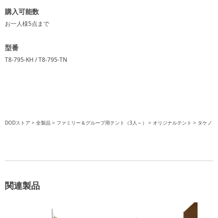
購入可能数
お一人様
5点
まで
型番
T8-795-KH / T8-795-TN
DODストア
全製品
ファミリー＆グループ用テント（3人～）
オリジナルテント
タケノコ
関連製品