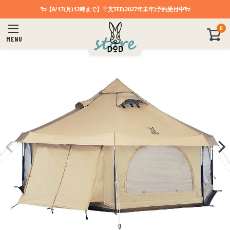
🐑【8/17(月)12時まで】干支TEE(2027年未年)予約受付中🐑
0
MENU