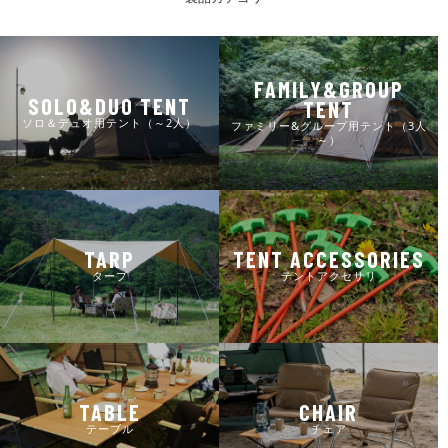
FAMILY&GROUP
SOLO&DUO TENT
TENT
ソロ＆デュオ用テント（～2人）
ファミリー&グループ用テント（3人
～）
TARP
TENT ACCESSORIES
タープ
テントアクセサリ
TABLE
CHAIR
テーブル
チェア