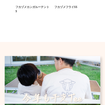
フカヅメカンガルーテント
フカヅメフライSS
【アウト
S
ウルウォ