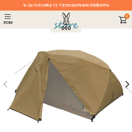
🐑【8/17(月)12時まで】干支TEE(2027年未年)予約受付中🐑
0
MENU