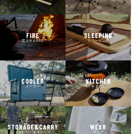
FIRE
SLEEPING
焚き火＆BBQ
スリーピング
COOLER
KITCHEN
クーラー
キッチン
STORAGE&CARRY
WEAR
ストレージ＆キャリー
ウェア