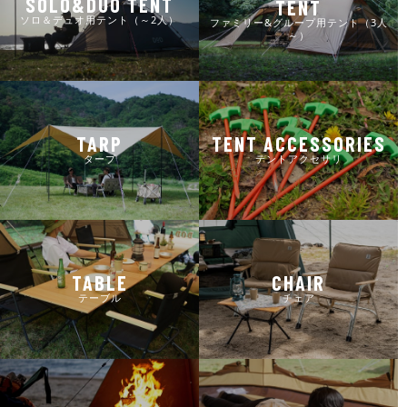
SOLO&DUO TENT
TENT
ソロ＆デュオ用テント（～2人）
ファミリー&グループ用テント（3人
～）
TARP
TENT ACCESSORIES
タープ
テントアクセサリ
TABLE
CHAIR
テーブル
チェア