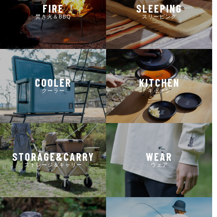
FIRE
SLEEPING
焚き火＆BBQ
スリーピング
COOLER
KITCHEN
クーラー
キッチン
STORAGE&CARRY
WEAR
ストレージ＆キャリー
ウェア