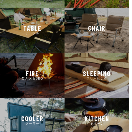
TABLE
CHAIR
テーブル
チェア
FIRE
SLEEPING
焚き火＆BBQ
スリーピング
COOLER
KITCHEN
クーラー
キッチン