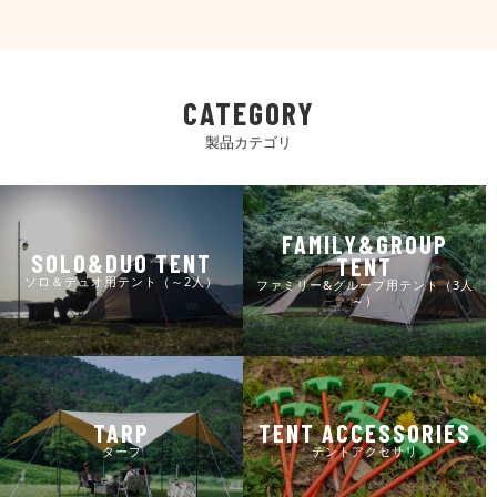
CATEGORY
製品カテゴリ
FAMILY&GROUP
SOLO&DUO TENT
TENT
ソロ＆デュオ用テント（～2人）
ファミリー&グループ用テント（3人
～）
TARP
TENT ACCESSORIES
タープ
テントアクセサリ