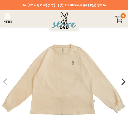
🐑【8/17(月)12時まで】干支TEE(2027年未年)予約受付中🐑
0
MENU