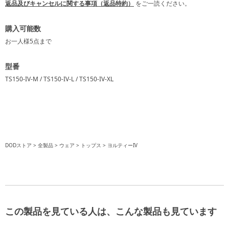
返品及びキャンセルに関する事項（返品特約）
をご一読ください。
購入可能数
お一人様
5点
まで
型番
TS150-IV-M / TS150-IV-L / TS150-IV-XL
DODストア
全製品
ウェア
トップス
ヨルティーIV
この製品を見ている人は、こんな製品も見ています