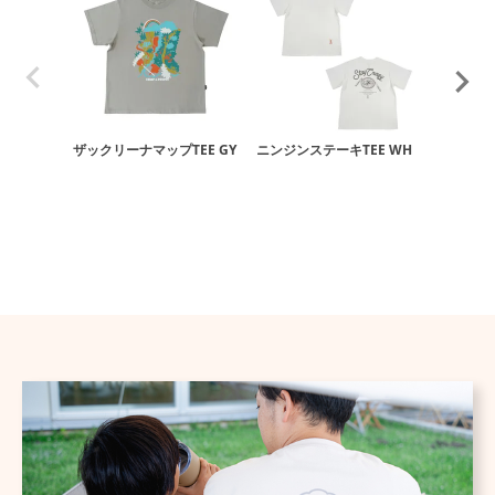
ザックリーナマップTEE GY
ニンジンステーキTEE WH
ギア・イ