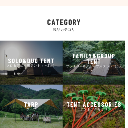
CATEGORY
製品カテゴリ
FAMILY&GROUP
SOLO&DUO TENT
TENT
ソロ＆デュオ用テント（～2人）
ファミリー&グループ用テント（3人
～）
TARP
TENT ACCESSORIES
タープ
テントアクセサリ