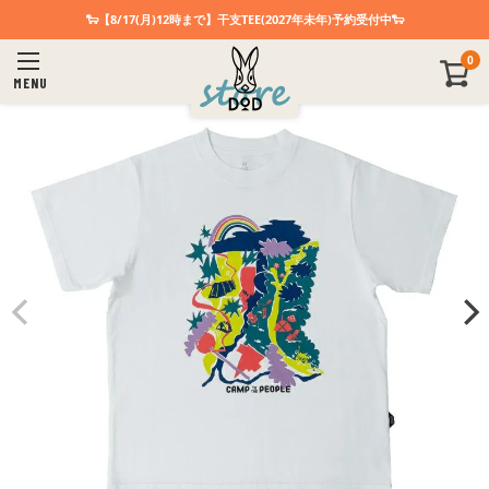
🐑【8/17(月)12時まで】干支TEE(2027年未年)予約受付中🐑
0
MENU