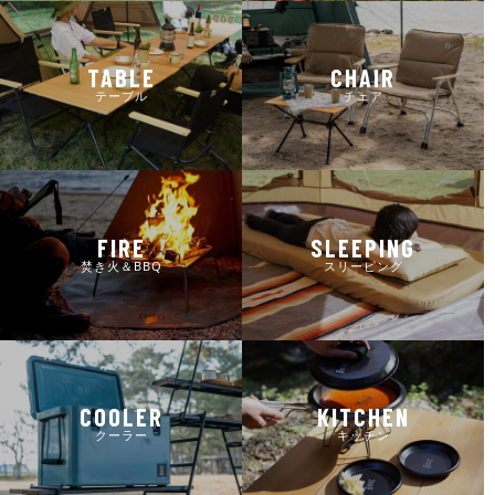
TABLE
CHAIR
テーブル
チェア
FIRE
SLEEPING
焚き火＆BBQ
スリーピング
COOLER
KITCHEN
クーラー
キッチン