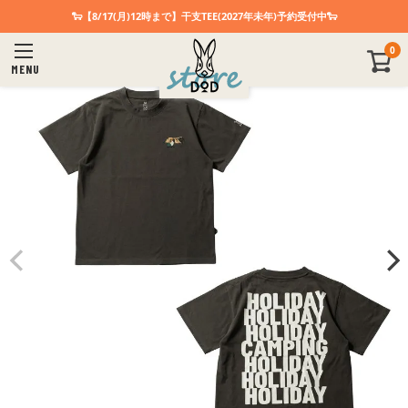
🐑【8/17(月)12時まで】干支TEE(2027年未年)予約受付中🐑
0
MENU