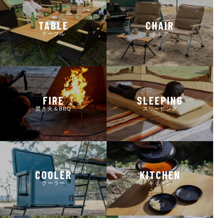
TABLE
CHAIR
テーブル
チェア
FIRE
SLEEPING
焚き火＆BBQ
スリーピング
COOLER
KITCHEN
クーラー
キッチン