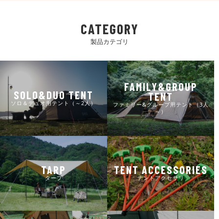
CATEGORY
製品カテゴリ
FAMILY&GROUP
SOLO&DUO TENT
TENT
ソロ＆デュオ用テント（～2人）
ファミリー&グループ用テント（3人
～）
TARP
TENT ACCESSORIES
タープ
テントアクセサリ