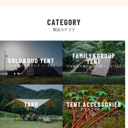
CATEGORY
製品カテゴリ
FAMILY&GROUP
SOLO&DUO TENT
TENT
ソロ＆デュオ用テント（～2人）
ファミリー&グループ用テント（3人
～）
TARP
TENT ACCESSORIES
タープ
テントアクセサリ