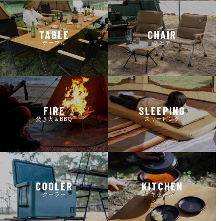
TABLE
CHAIR
テーブル
チェア
FIRE
SLEEPING
焚き火＆BBQ
スリーピング
COOLER
KITCHEN
クーラー
キッチン