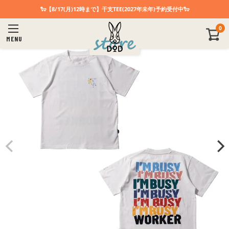
🐑【8/17(月)12時まで】干支TEE(2027年未年)予約受付中🐑
0
MENU