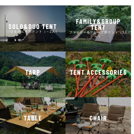
FAMILY&GROUP
SOLO&DUO TENT
TENT
ソロ＆デュオ用テント（～2人）
ファミリー&グループ用テント（3人
～）
TARP
TENT ACCESSORIES
タープ
テントアクセサリ
TABLE
CHAIR
テーブル
チェア