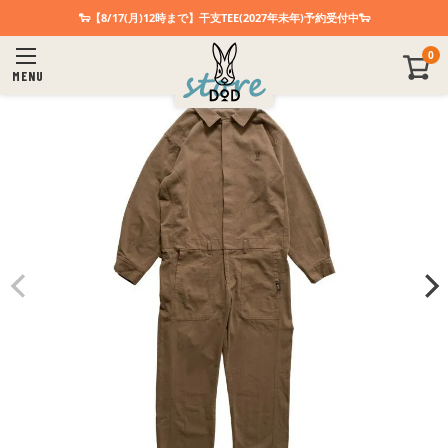
🐑【8/17(月)12時まで】干支TEE(2027年未年)予約受付中🐑
0
MENU