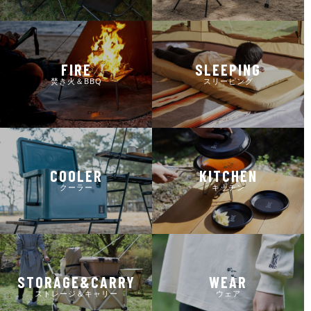
FIRE
SLEEPING
焚き火＆BBQ
スリーピング
COOLER
KITCHEN
クーラー
キッチン
STORAGE&CARRY
WEAR
ストレージ＆キャリー
ウェア