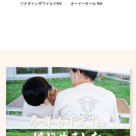
ツナギインザワイルドNV
オードーオール NA
オードー