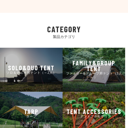
CATEGORY
製品カテゴリ
FAMILY&GROUP
SOLO&DUO TENT
TENT
ソロ＆デュオ用テント（～2人）
ファミリー&グループ用テント（3人
～）
TARP
TENT ACCESSORIES
タープ
テントアクセサリ