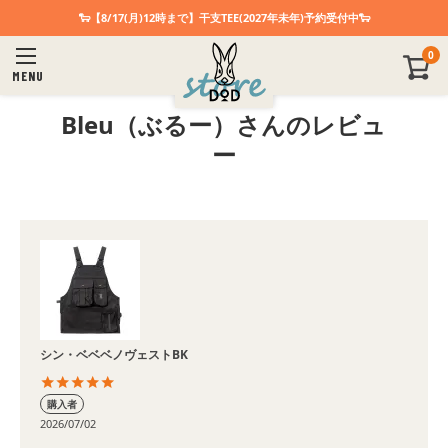
🐑【8/17(月)12時まで】干支TEE(2027年未年)予約受付中🐑
0
MENU
Bleu（ぶるー）さんのレビュ
ー
シン・ベベベノヴェストBK
購入者
2026/07/02