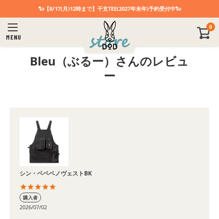
🐑【8/17(月)12時まで】干支TEE(2027年未年)予約受付中🐑
0
MENU
Bleu（ぶるー）さんのレビュ
ー
シン・ベベベノヴェストBK
購入者
2026/07/02