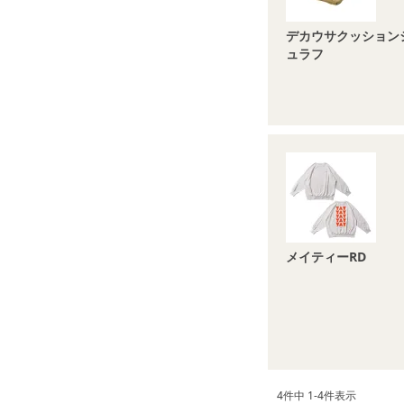
デカウサクッション
ュラフ
メイティーRD
4
件中
1
-
4
件表示