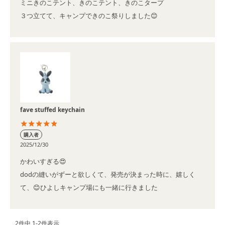
ミニきのこテント、きのこテント、きのこタープ

３つ立てて、キャンプできのこ祭りしました😊
fave stuffed keychain
購入者
2025/12/30
かわいすぎる😍

dodの縫いがずーと欲しくて、発売が決まった時に、嬉しく
て、😊ひよしキャンプ場にも一緒に行きました
2
件中
1
-
2
件表示