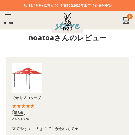
🐑【8/17(月)12時まで】干支TEE(2027年未年)予約受付中🐑
0
MENU
noatoaさんのレビュー
でかキノコタープ
購入者
2025/12/30
立てやすく、大きくて、かわいくて🍄
