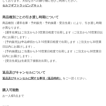
しております。大切な方への贈り物にぜひご利用ください。
セルフギフトラッピングキット
商品種別ごとの引き渡し時期について
商品種別（通常在庫・予約販売・予約抽選・受注生産）により、引き渡し時期
が異なります。
・[通常在庫]はご注文から2-3営業日程度で出荷します（ご注文から10営業日以
内にお届けします）。
・[予約販売]は申込締切から3-10営業日程度で出荷します（ご注文から30営業
日以内にお届けします）。
・[予約抽選]はご当選から3-10営業日程度で出荷します（ご注文から30営業日
以内にお届けします）。
・[受注生産]は生産完了後順次出荷します。
返品及びキャンセルについて
返品及びキャンセルに関する事項（返品特約）
をご一読ください。
購入可能数
お一人様
5点
まで