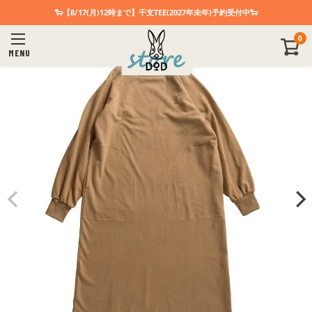
🐑【8/17(月)12時まで】干支TEE(2027年未年)予約受付中🐑
0
MENU