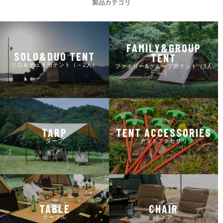
製品カテゴリ
FAMILY&GROUP
SOLO&DUO TENT
TENT
ソロ＆デュオ用テント（～2人）
ファミリー&グループ用テント（3人
～）
TARP
TENT ACCESSORIES
タープ
テントアクセサリ
TABLE
CHAIR
テーブル
チェア