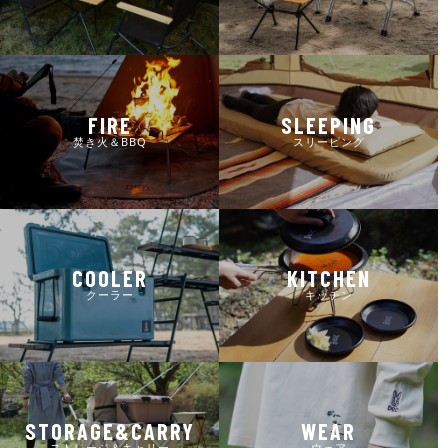
FIRE
SLEEPING
焚き火＆BBQ
スリーピング
COOLER
KITCHEN
クーラー
キッチン
STORAGE&CARRY
WEAR
ストレージ＆キャリー
ウェア